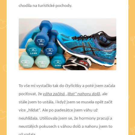
chodila na turistické pochody.
To vše mi vystačilo tak do čtyřicítky a poté jsem začala
pociťovat, že
váha začíná „lítat“ nahoru dolů
, ale
stále jsem to ustála, i když jsem se musela opět začít
více „hlídat“. Ale po padesátce jsem váhu už
neuhlídala. Utěšovala jsem se, že hormony pracují a
neustálých pokusech s váhou dolů a nahoru jsem to
už vzdala.