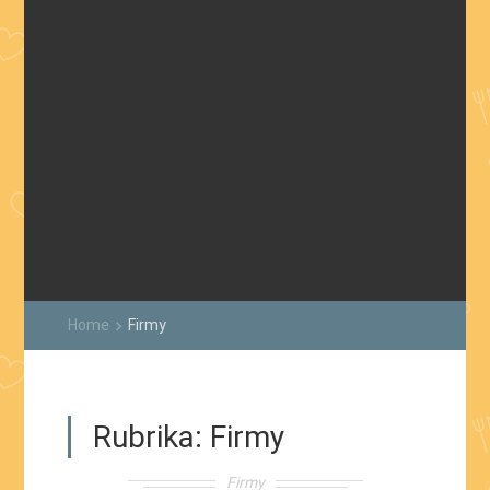
Home
Firmy
keyboard_arrow_right
Rubrika:
Firmy
Firmy