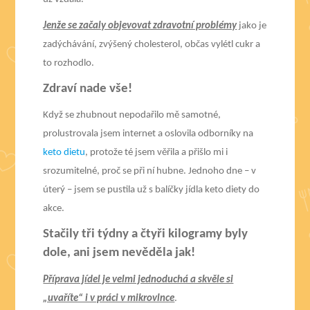
Jenže se začaly objevovat zdravotní problémy
jako je
zadýchávání, zvýšený cholesterol, občas vylétl cukr a
to rozhodlo.
Zdraví nade vše!
Když se zhubnout nepodařilo mě samotné,
prolustrovala jsem internet a oslovila odborníky na
keto dietu
, protože té jsem věřila a přišlo mi i
srozumitelné, proč se při ní hubne. Jednoho dne – v
úterý – jsem se pustila už s balíčky jídla keto diety do
akce.
Stačily tři týdny a čtyři kilogramy byly
dole, ani jsem nevěděla jak!
Příprava jídel je velmi jednoduchá a skvěle si
„uvaříte“ i v práci v mikrovlnce
.