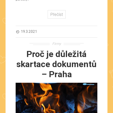
Přečíst
19.3.2021
av_timer
Firmy
Proč je důležitá
skartace dokumentů
– Praha