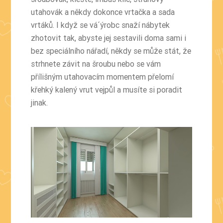
utahovák a někdy dokonce vrtačka a sada
vrtáků. I když se vá´ýrobc snaží nábytek
zhotovit tak, abyste jej sestavili doma sami i
bez speciálního nářadí, někdy se může stát, že
strhnete závit na šroubu nebo se vám
přílišným utahovacím momentem přelomí
křehký kalený vrut vejpůl a musíte si poradit
jinak.