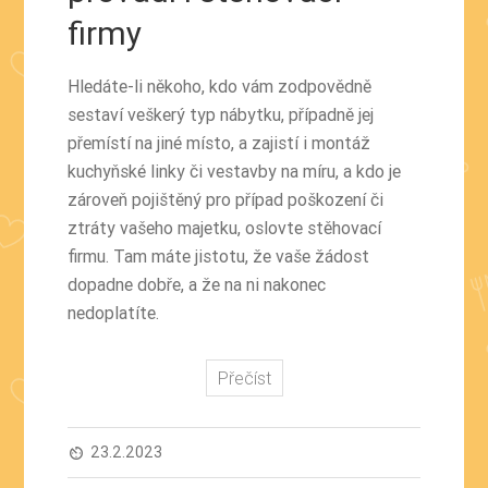
firmy
Hledáte-li někoho, kdo vám zodpovědně
sestaví veškerý typ nábytku, případně jej
přemístí na jiné místo, a zajistí i montáž
kuchyňské linky či vestavby na míru, a kdo je
zároveň pojištěný pro případ poškození či
ztráty vašeho majetku, oslovte stěhovací
firmu. Tam máte jistotu, že vaše žádost
dopadne dobře, a že na ni nakonec
nedoplatíte.
Přečíst
23.2.2023
av_timer