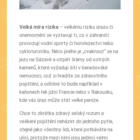
Velká míra rizika
– velkému riziku úrazu či
onemocnění se vystavují ti, co v zahraničí
provozují vodní sporty či horolezectví nebo
cykloturistiku. Něco jiného je „cvaknout“ se na
jezu na Sázavě a utrpět šrámy od ostrých
kamenů, které vyžadují šití v benešovské
nemocnici, což si hradíte ze zdravotního
pojištění, a odlišné to bude například v
kaňonech řek jižní Francie nebo v Rakousku,
kde vás úraz může stát velké peníze.
Chce to zkrátka zdravý selský rozum a
veškeré pojištění neházet do jednoho pytle,
stejně jako všechny lidi, které potkáváte na
ulici, protože mezi nimi jsou jedinci velmi