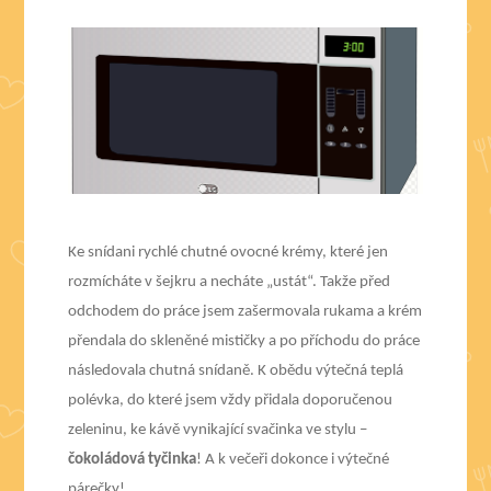
Ke snídani rychlé chutné ovocné krémy, které jen
rozmícháte v šejkru a necháte „ustát“. Takže před
odchodem do práce jsem zašermovala rukama a krém
přendala do skleněné mističky a po příchodu do práce
následovala chutná snídaně. K obědu výtečná teplá
polévka, do které jsem vždy přidala doporučenou
zeleninu, ke kávě vynikající svačinka ve stylu –
čokoládová tyčinka
! A k večeři dokonce i výtečné
párečky!