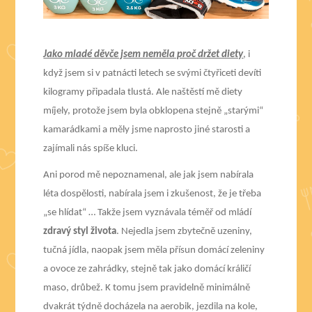
Jako mladé děvče jsem neměla proč držet diety
, i
když jsem si v patnácti letech se svými čtyřiceti devíti
kilogramy připadala tlustá. Ale naštěstí mě diety
míjely, protože jsem byla obklopena stejně „starými“
kamarádkami a měly jsme naprosto jiné starosti a
zajímali nás spíše kluci.
Ani porod mě nepoznamenal, ale jak jsem nabírala
léta dospělosti, nabírala jsem i zkušenost, že je třeba
„se hlídat“ … Takže jsem vyznávala téměř od mládí
zdravý styl života
. Nejedla jsem zbytečně uzeniny,
tučná jídla, naopak jsem měla přísun domácí zeleniny
a ovoce ze zahrádky, stejně tak jako domácí králičí
maso, drůbež. K tomu jsem pravidelně minimálně
dvakrát týdně docházela na aerobik, jezdila na kole,