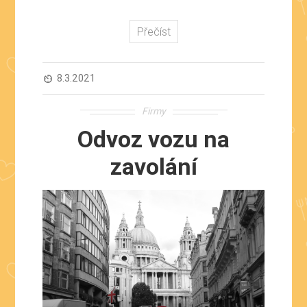
Přečíst
8.3.2021
av_timer
Firmy
Odvoz vozu na
zavolání