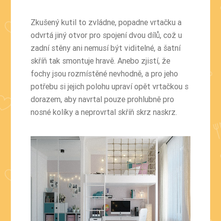
Zkušený kutil to zvládne, popadne vrtačku a
odvrtá jiný otvor pro spojení dvou dílů, což u
zadní stěny ani nemusí být viditelné, a šatní
skříň tak smontuje hravě. Anebo zjistí, že
fochy jsou rozmístěné nevhodně, a pro jeho
potřebu si jejich polohu upraví opět vrtačkou s
dorazem, aby navrtal pouze prohlubně pro
nosné kolíky a neprovrtal skříň skrz naskrz.