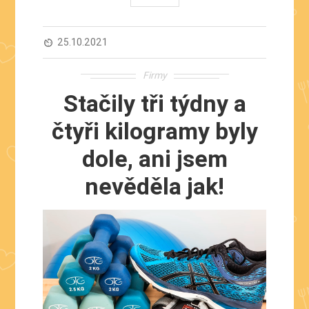
25.10.2021
av_timer
Firmy
Stačily tři týdny a
čtyři kilogramy byly
dole, ani jsem
nevěděla jak!