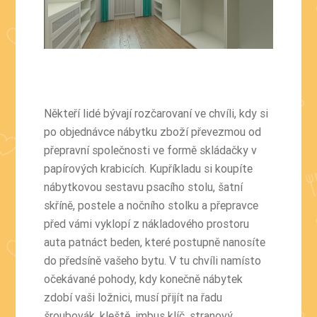
Někteří lidé bývají rozčarovaní ve chvíli, kdy si
po objednávce nábytku zboží převezmou od
přepravní společnosti ve formě skládačky v
papírových krabicích. Kupříkladu si koupíte
nábytkovou sestavu psacího stolu, šatní
skříně, postele a nočního stolku a přepravce
před vámi vyklopí z nákladového prostoru
auta patnáct beden, které postupně nanosíte
do předsíně vašeho bytu. V tu chvíli namísto
očekávané pohody, kdy konečně nábytek
zdobí vaši ložnici, musí přijít na řadu
šroubovák, kleště, imbus klíč, stranový