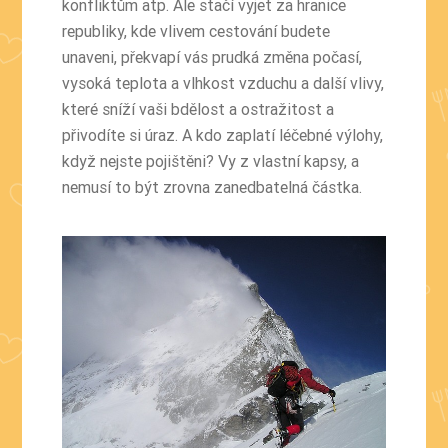
konfliktům atp. Ale stačí vyjet za hranice
republiky, kde vlivem cestování budete
unaveni, překvapí vás prudká změna počasí,
vysoká teplota a vlhkost vzduchu a další vlivy,
které sníží vaši bdělost a ostražitost a
přivodíte si úraz. A kdo zaplatí léčebné výlohy,
když nejste pojištěni? Vy z vlastní kapsy, a
nemusí to být zrovna zanedbatelná částka.