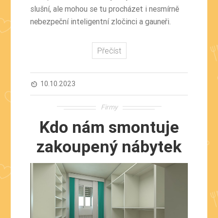
slušní, ale mohou se tu procházet i nesmírně
nebezpeční inteligentní zločinci a gauneři.
Přečíst
10.10.2023
av_timer
Firmy
Kdo nám smontuje
zakoupený nábytek