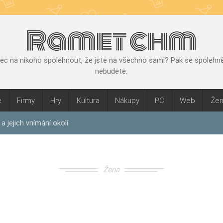
Ramet chm
bec na nikoho spolehnout, že jste na všechno sami? Pak se spolehnět
nebudete.
e
Firmy
Hry
Kultura
Nákupy
PC
Web
Že
a jejich vnímání okolí
Žena