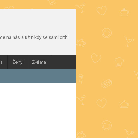
e na nás a už nikdy se sami cítit
na
Ženy
Zvířata