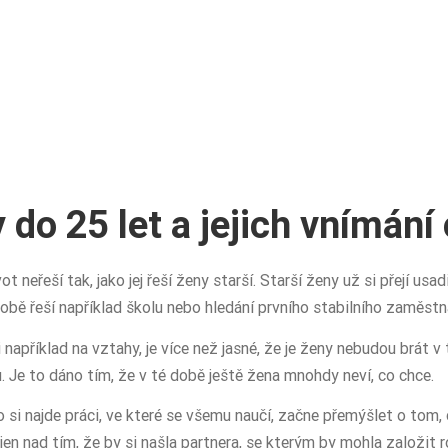
 do 25 let a jejich vnímání 
t neřeší tak, jako jej řeší ženy starší. Starší ženy už si přejí usa
době řeší například školu nebo hledání prvního stabilního zaměstn
například na vztahy, je více než jasné, že je ženy nebudou brát v
. Je to dáno tím, že v té době ještě žena mnohdy neví, co chce.
 si najde práci, ve které se všemu naučí, začne přemýšlet o tom,
n nad tím, že by si našla partnera, se kterým by mohla založit ro