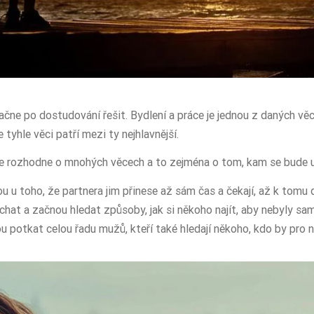
čne po dostudování řešit. Bydlení a práce je jednou z daných věcí
e tyhle věci patří mezi ty nejhlavnější.
 se rozhodne o mnohých věcech a to zejména o tom, kam se bude u
 u toho, že partnera jim přinese až sám čas a čekají, až k tomu d
hat a začnou hledat způsoby, jak si někoho najít, aby nebyly sa
 potkat celou řadu mužů, kteří také hledají někoho, kdo by pro n