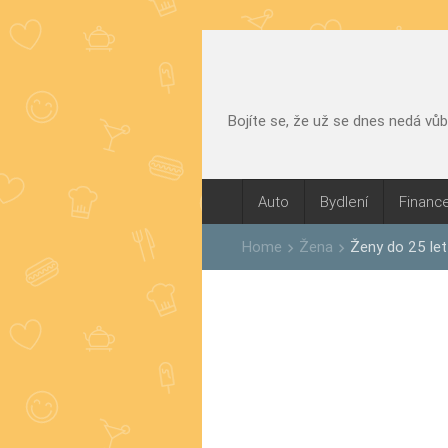
Bojíte se, že už se dnes nedá vů
Auto
Bydlení
Financ
Home
Žena
Ženy do 25 let 
keyboard_arrow_right
keyboard_arrow_right