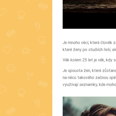
Je mnoho věcí, které člověk za
které ženy po studiích řeší, al
Věk kolem 25 let je věk, kdy
Je spousta žen, které zůstanou
na něco takového začnou spěc
využívají seznamky, kde mohou