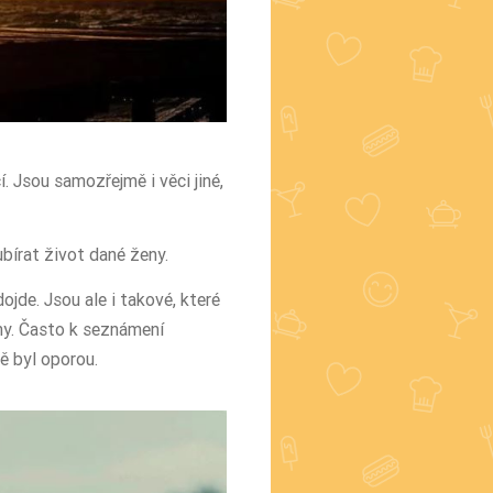
. Jsou samozřejmě i věci jiné,
bírat život dané ženy.
ojde. Jsou ale i takové, které
my. Často k seznámení
ě byl oporou.