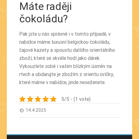
Máte raději
čokoládu?
Pak jste u nás správně i v tomto případě, v
nabídce máme luxusní belgickou čokoládu,
čajové kazety a spoustu dalšího orientálního
zboží, které se skvěle hodí jako dárek.
Vykouzlete sobě i vašim blízkým úsměv na
rtech a obdarujte je zbožím z orientu.
svíčky
,
které máme v nabídce, jinde neseženete.
5/5 - (1 vote)
14.4.2025
av_timer