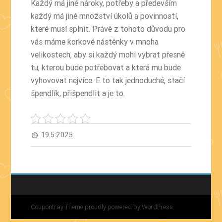
Každý má jiné nároky, potřeby a především
každý má jiné množství úkolů a povinností,
které musí splnit. Právě z tohoto důvodu pro
vás máme korkové nástěnky v mnoha
velikostech, aby si každý mohl vybrat přesně
tu, kterou bude potřebovat a která mu bude
vyhovovat nejvíce. E to tak jednoduché, stačí
špendlík, přišpendlit a je to.
19.5.2025
av_timer
Coupontray Theme
proudly powered by WordPress