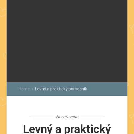
Home
Levný a praktický pomocník
keyboard_arrow_right
Nezařazené
Levný a praktický