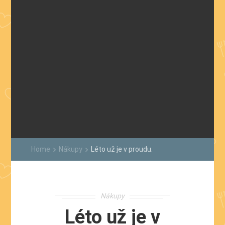
Home
Nákupy
Léto už je v proudu.
keyboard_arrow_right
keyboard_arrow_right
Nákupy
Léto už je v