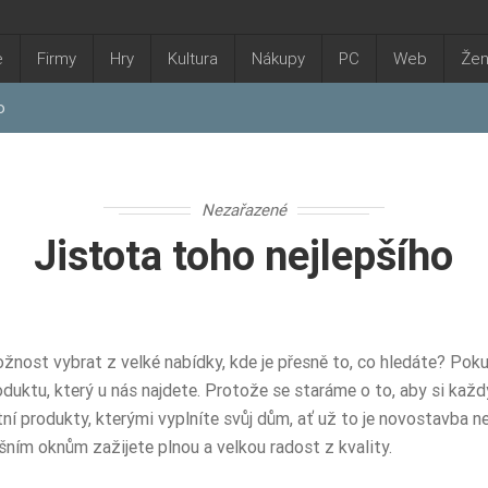
e
Firmy
Hry
Kultura
Nákupy
PC
Web
Že
o
Nezařazené
Jistota toho nejlepšího
nost vybrat z velké nabídky, kde je přesně to, co hledáte? Poku
duktu, který u nás najdete. Protože se staráme o to, aby si každý
tní produkty, kterými vyplníte svůj dům, ať už to je novostavba
ešním oknům
zažijete plnou a velkou radost z kvality.