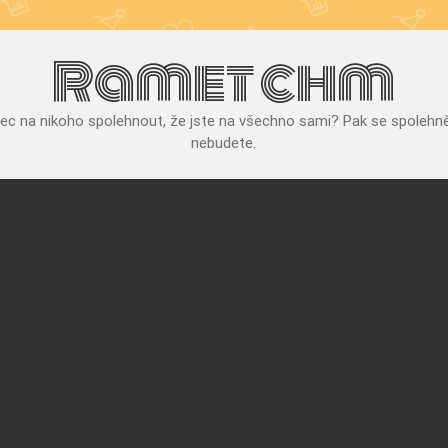
Ramet chm
bec na nikoho spolehnout, že jste na všechno sami? Pak se spolehnět
nebudete.