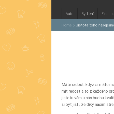
Auto
Bydlení
Financ
Home
Jistota toho nejlepšíh
keyboard_arrow_right
Máte radost, když si máte mož
mít radost a to z každého pro
jistotu vám u nás budou kvali
si být jisti, že díky našim
stř