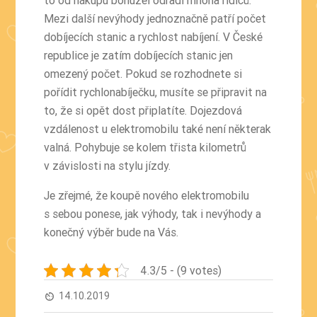
Mezi další nevýhody jednoznačně patří počet
dobíjecích stanic a rychlost nabíjení. V České
republice je zatím dobíjecích stanic jen
omezený počet. Pokud se rozhodnete si
pořídit rychlonabíječku, musíte se připravit na
to, že si opět dost připlatíte. Dojezdová
vzdálenost u elektromobilu také není některak
valná. Pohybuje se kolem třista kilometrů
v závislosti na stylu jízdy.
Je zřejmé, že koupě nového elektromobilu
s sebou ponese, jak výhody, tak i nevýhody a
konečný výběr bude na Vás.
4.3/5 - (9 votes)
14.10.2019
av_timer