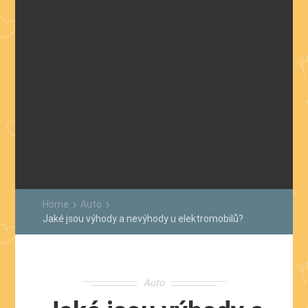
Home
Auto
keyboard_arrow_right
keyboard_arrow_right
Jaké jsou výhody a nevýhody u elektromobilů?
Auto