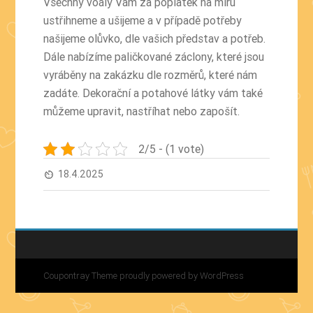
Všechny voály Vám za poplatek na míru
ustřihneme a ušijeme a v případě potřeby
našijeme olůvko, dle vašich představ a potřeb.
Dále nabízíme paličkované záclony, které jsou
vyráběny na zakázku dle rozměrů, které nám
zadáte. Dekorační a
potahové látky
vám také
můžeme upravit, nastříhat nebo zapošít.
2/5 - (1 vote)
18.4.2025
av_timer
Coupontray Theme
proudly powered by WordPress