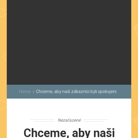
Home
Chceme, aby naši zákazníci byli spokojeni
keyboard_arrow_right
Nezařazené
Chceme, aby naši